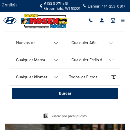
Rosen Hyundai Greenfield
Saltar al contenido principal
6133 S 27th St
English
Llamar:
414-253-0817
Greenfield
,
WI
53221
resultados
Nuevos
Cualquier Año
117
Cualquier Marca
Cualquier Estilo de Carrocería
Cualquier kilometraje
Todos los Filtros
Buscar
Buscar por presupuesto